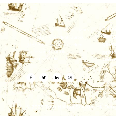
“Doğ
HK Denge Harita Lisanslı Harita
deng
Kadastro Mühendislik Bürosu
çevre
(LİHKAB) olarak tecrübeli ve
proje
profesyonel ekibi ile
hizmetinizdedir.
temen
© 2026 Tüm Hakları Saklıdır. Hk Den