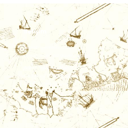
İletişim
Lihkab işlemlerinizde
ulaşabileceğiniz güvenli adres...
Adres: Sularbaşı Mah. Kepenek
Cad. No: 2 Erişenler Apt. Kat: 1
Daire: 1 Merkez/Sivas
Tel: 0 346 225 27 09
E-posta: bilgi@lihkabsivas.com