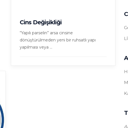
C
Cins Değişikliği
G
“Yapılı parselin” arsa cinsine
L
dönüştürülmeden yeni bir ruhsatlı yapı
yapılması veya ...
A
H
M
K
T
A