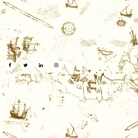
HK Denge Harita Lisanslı Harita Kadastro Mühendislik
Bürosu (LİHKAB) olarak tecrübeli ve profesyonel ekibi
ile hizmetinizdedir.
“Doğal yaşam dengesinin korunduğu,
çevre bilinci yüksek projelerinizde yer
almak temennisiyle. ”
Hızlı Erişim