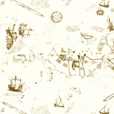
Ana sayfa
Hakkımızda
Hizmetler
Blog
Bize Ulaşın
İletişim
Lihkab işlemlerinizde ulaşabileceğiniz güvenli adres...
Adres: Sularbaşı Mah. Kepenek Cad. No: 2 Erişenler
Apt. Kat: 1 Daire: 1 Merkez/Sivas
Tel: 0 346 225 27 09